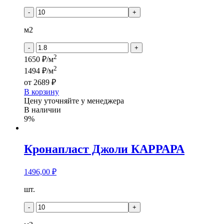
товара
Кронапласт
-
+
Джоли
МОНДРИАН
м2
-
+
2
1650 ₽/м
2
1494 ₽/м
от
2689 ₽
В корзину
Цену уточняйте у менеджера
В наличии
9%
Кронапласт Джоли КАРРАРА
1496,00
₽
Количество
шт.
товара
Кронапласт
-
+
Джоли