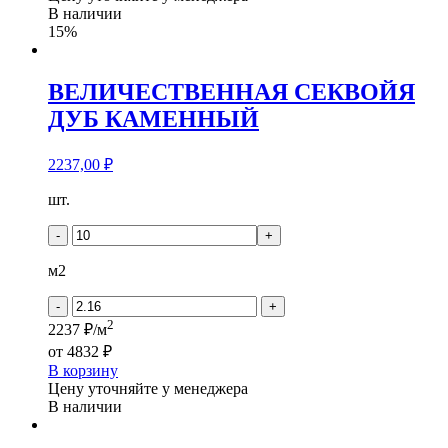
В наличии
15%
ВЕЛИЧЕСТВЕННАЯ СЕКВОЙЯ
ДУБ КАМЕННЫЙ
2237,00
₽
Количество
шт.
товара
ВЕЛИЧЕСТВЕННАЯ
-
+
СЕКВОЙЯ
ДУБ
м2
КАМЕННЫЙ
-
+
2
2237 ₽/м
от
4832 ₽
В корзину
Цену уточняйте у менеджера
В наличии