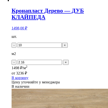
Кронапласт Дерево — ДУБ
КЛАЙПЕДА
1498,00
₽
Количество
шт.
товара
Кронапласт
-
+
Дерево
-
м2
ДУБ
КЛАЙПЕДА
-
+
2
1498 ₽/м
от
3236 ₽
В корзину
Цену уточняйте у менеджера
В наличии