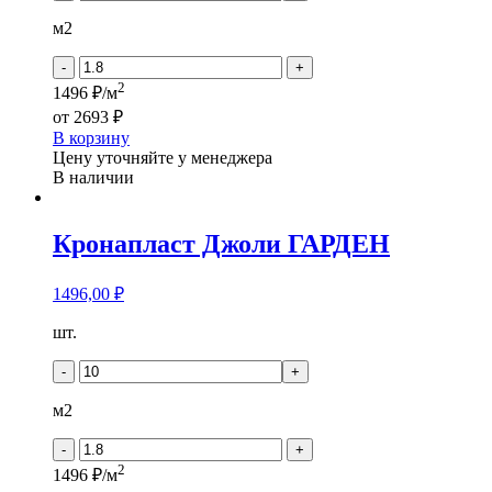
Джоли
ДЕКО
м2
-
+
2
1496 ₽/м
от
2693 ₽
В корзину
Цену уточняйте у менеджера
В наличии
Кронапласт Джоли ГАРДЕН
1496,00
₽
Количество
шт.
товара
Кронапласт
-
+
Джоли
ГАРДЕН
м2
-
+
2
1496 ₽/м