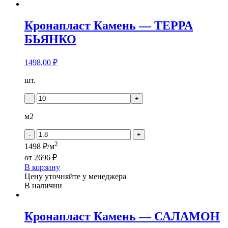
Кронапласт Камень — ТЕРРА
БЬЯНКО
1498,00
₽
Количество
шт.
товара
Кронапласт
-
+
Камень
-
м2
ТЕРРА
БЬЯНКО
-
+
2
1498 ₽/м
от
2696 ₽
В корзину
Цену уточняйте у менеджера
В наличии
Кронапласт Камень — САЛАМОН