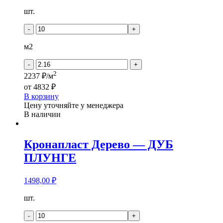
Количество
шт.
товара
ВЕЛИЧЕСТВЕННАЯ
-
+
СЕКВОЙЯ
ДУБ
м2
АМБЕРНЫЙ
-
+
2
2237 ₽/м
от
4832 ₽
В корзину
Цену уточняйте у менеджера
В наличии
Кронапласт Дерево — ДУБ
ПЛУНГЕ
1498,00
₽
Количество
шт.
товара
Кронапласт
-
+