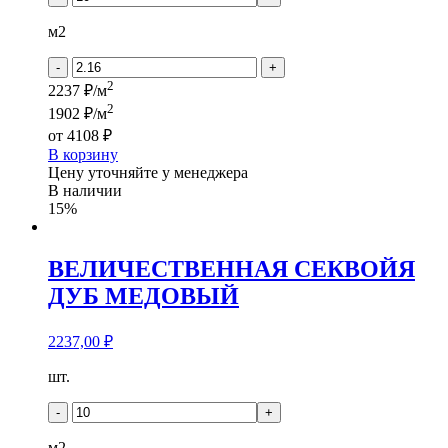
СЕКВОЙЯ
ДУБ
м2
ОБЫКНОВЕННЫЙ
-
+
2
2237 ₽/м
2
1902 ₽/м
от
4108 ₽
В корзину
Цену уточняйте у менеджера
В наличии
15%
ВЕЛИЧЕСТВЕННАЯ СЕКВОЙЯ
ДУБ МЕДОВЫЙ
2237,00
₽
Количество
шт.
товара
ВЕЛИЧЕСТВЕННАЯ
-
+
СЕКВОЙЯ
ДУБ
м2