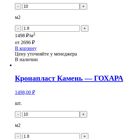
товара
Кронапласт
-
+
Камень
-
м2
КАЛАКАТТА
-
+
2
1498 ₽/м
от
2696 ₽
В корзину
Цену уточняйте у менеджера
В наличии
Кронапласт Камень — ГОХАРА
1498,00
₽
Количество
шт.
товара
Кронапласт
-
+
Камень
-
м2
ГОХАРА
-
+