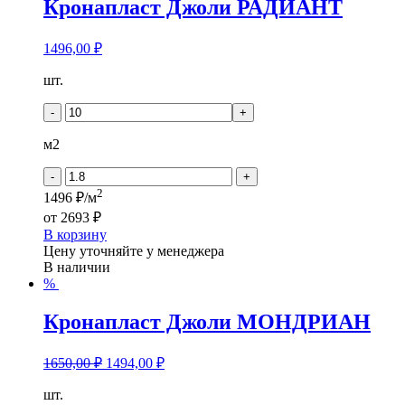
Кронапласт Джоли РАДИАНТ
1496,00
₽
Количество
шт.
товара
Кронапласт
-
+
Джоли
РАДИАНТ
м2
-
+
2
1496 ₽/м
от
2693 ₽
В корзину
Цену уточняйте у менеджера
В наличии
%
Кронапласт Джоли МОНДРИАН
1650,00
₽
1494,00
₽
Количество
шт.