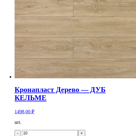
Кронапласт Дерево — ДУБ
КЕЛЬМЕ
1498,00
₽
Количество
шт.
товара
Кронапласт
-
+