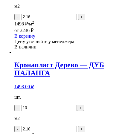
Дерево
-
м2
ДУБ
ПЛУНГЕ
-
+
2
1498 ₽/м
от
3236 ₽
В корзину
Цену уточняйте у менеджера
В наличии
Кронапласт Дерево — ДУБ
ПАЛАНГА
1498,00
₽
Количество
шт.
товара
Кронапласт
-
+
Дерево
-
м2
ДУБ
ПАЛАНГА
-
+