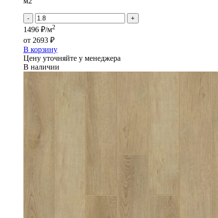
КАРРАРА
м2
-
+
2
1496 ₽/м
от
2693 ₽
В корзину
Цену уточняйте у менеджера
В наличии