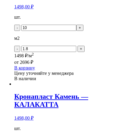
1498,00
₽
Количество
шт.
товара
Кронапласт
-
+
Камень
-
м2
САЛАМОН
-
+
2
1498 ₽/м
от
2696 ₽
В корзину
Цену уточняйте у менеджера
В наличии
Кронапласт Камень —
КАЛАКАТТА
1498,00
₽
Количество
шт.