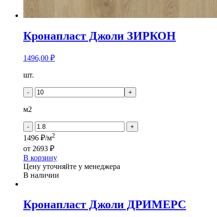
Кронапласт Джоли ЗИРКОН
1496,00
₽
Количество
шт.
товара
Кронапласт
-
+
Джоли
ЗИРКОН
м2
-
+
2
1496 ₽/м
от
2693 ₽
В корзину
Цену уточняйте у менеджера
В наличии
Кронапласт Джоли ДРИМЕРС