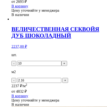
от
2693 ₽
В корзину
Цену уточняйте у менеджера
В наличии
ВЕЛИЧЕСТВЕННАЯ СЕКВОЙЯ
ДУБ ШОКОЛАДНЫЙ
2237,00
₽
Количество
шт.
товара
ВЕЛИЧЕСТВЕННАЯ
-
+
СЕКВОЙЯ
ДУБ
м2
ШОКОЛАДНЫЙ
-
+
2
2237 ₽/м
от
4832 ₽
В корзину
Цену уточняйте у менеджера
В наличии