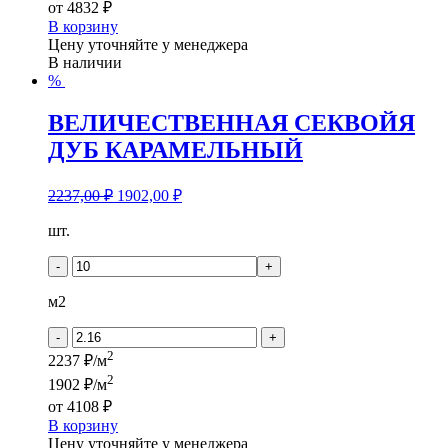
от
4832 ₽
В корзину
Цену уточняйте у менеджера
В наличии
%
ВЕЛИЧЕСТВЕННАЯ СЕКВОЙЯ
ДУБ КАРАМЕЛЬНЫЙ
2237,00
₽
1902,00
₽
Количество
шт.
товара
ВЕЛИЧЕСТВЕННАЯ
-
+
СЕКВОЙЯ
ДУБ
м2
КАРАМЕЛЬНЫЙ
-
+
2
2237 ₽/м
2
1902 ₽/м
от
4108 ₽
В корзину
Цену уточняйте у менеджера