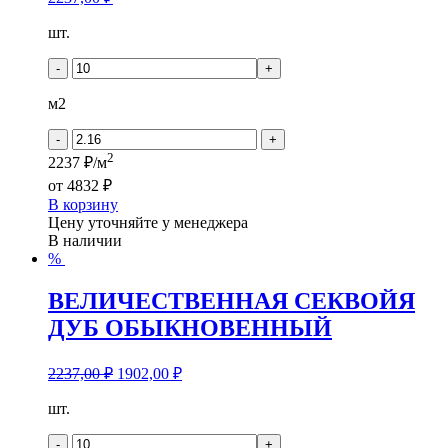
Количество
шт.
товара
ВЕЛИЧЕСТВЕННАЯ
-
+
СЕКВОЙЯ
ДУБ
м2
СКАЛЬНЫЙ
-
+
2
2237 ₽/м
от
4832 ₽
В корзину
Цену уточняйте у менеджера
В наличии
%
ВЕЛИЧЕСТВЕННАЯ СЕКВОЙЯ
ДУБ ОБЫКНОВЕННЫЙ
2237,00
₽
1902,00
₽
Количество
шт.
товара
ВЕЛИЧЕСТВЕННАЯ
-
+