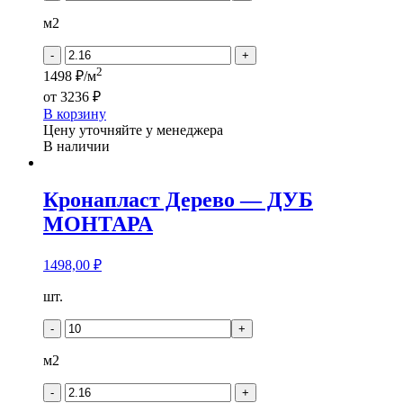
Дерево
-
м2
ДУБ
КЕЛЬМЕ
-
+
2
1498 ₽/м
от
3236 ₽
В корзину
Цену уточняйте у менеджера
В наличии
Кронапласт Дерево — ДУБ
МОНТАРА
1498,00
₽
Количество
шт.
товара
Кронапласт
-
+
Дерево
-
м2
ДУБ
МОНТАРА
-
+