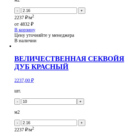
МЕДОВЫЙ
-
+
2
2237 ₽/м
от
4832 ₽
В корзину
Цену уточняйте у менеджера
В наличии
ВЕЛИЧЕСТВЕННАЯ СЕКВОЙЯ
ДУБ КРАСНЫЙ
2237,00
₽
Количество
шт.
товара
ВЕЛИЧЕСТВЕННАЯ
-
+
СЕКВОЙЯ
ДУБ
м2
КРАСНЫЙ
-
+
2
2237 ₽/м