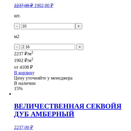
2237,00
₽
1902,00
₽
Количество
шт.
товара
ВЕЛИЧЕСТВЕННАЯ
-
+
СЕКВОЙЯ
ДУБ
м2
БЕЛЫЙ
-
+
2
2237 ₽/м
2
1902 ₽/м
от
4108 ₽
В корзину
Цену уточняйте у менеджера
В наличии
15%
ВЕЛИЧЕСТВЕННАЯ СЕКВОЙЯ
ДУБ АМБЕРНЫЙ
2237,00
₽