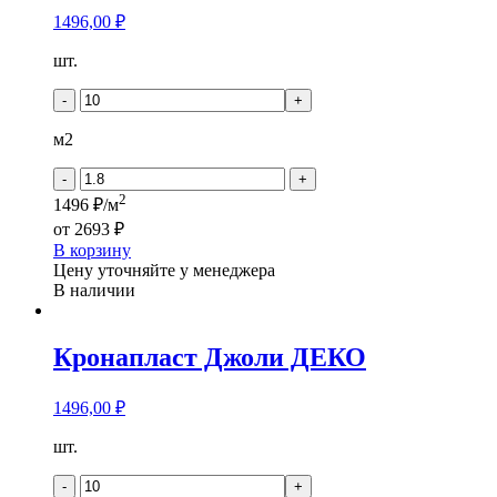
1496,00
₽
Количество
шт.
товара
Кронапласт
-
+
Джоли
ДРИМЕРС
м2
-
+
2
1496 ₽/м
от
2693 ₽
В корзину
Цену уточняйте у менеджера
В наличии
Кронапласт Джоли ДЕКО
1496,00
₽
Количество
шт.
товара
Кронапласт
-
+