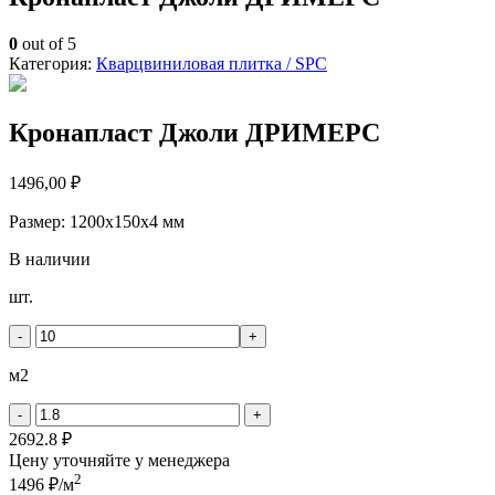
0
out of 5
Категория:
Кварцвиниловая плитка / SPС
Кронапласт Джоли ДРИМЕРС
1496,00
₽
Размер: 1200х150х4 мм
В наличии
Количество
шт.
товара
Кронапласт
-
+
Джоли
ДРИМЕРС
м2
-
+
2692.8 ₽
Цену уточняйте у менеджера
2
1496 ₽/м