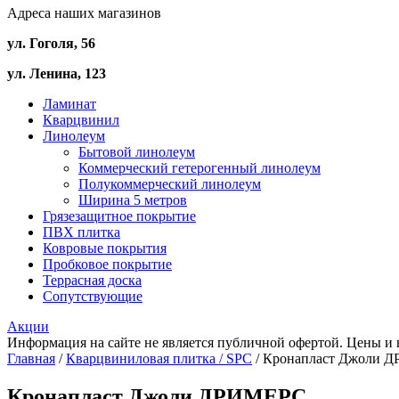
Адреса наших магазинов
ул. Гоголя, 56
ул. Ленина, 123
Ламинат
Кварцвинил
Линолеум
Бытовой линолеум
Коммерческий гетерогенный линолеум
Полукоммерческий линолеум
Ширина 5 метров
Грязезащитное покрытие
ПВХ плитка
Ковровые покрытия
Пробковое покрытие
Террасная доска
Сопутствующие
Акции
Информация на сайте не является публичной офертой. Цены и 
Главная
/
Кварцвиниловая плитка / SPС
/ Кронапласт Джоли 
Кронапласт Джоли ДРИМЕРС