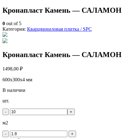
Кронапласт Камень — САЛАМОН
0
out of 5
Категория:
Кварцвиниловая плитка / SPС
Кронапласт Камень — САЛАМОН
1498,00
₽
600x300x4 мм
В наличии
Количество
шт.
товара
Кронапласт
-
+
Камень
-
м2
САЛАМОН
-
+