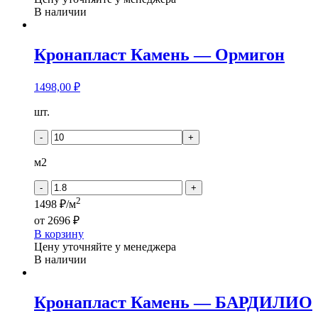
В наличии
Кронапласт Камень — Ормигон
1498,00
₽
Количество
шт.
товара
Кронапласт
-
+
Камень
-
м2
Ормигон
-
+
2
1498 ₽/м
от
2696 ₽
В корзину
Цену уточняйте у менеджера
В наличии
Кронапласт Камень — БАРДИЛИО