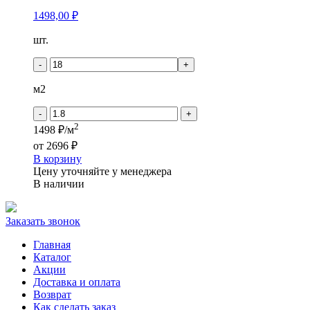
1498,00
₽
Количество
шт.
товара
Кронапласт
-
+
Камень
-
м2
БАРДИЛИО
-
+
2
1498 ₽/м
от
2696 ₽
В корзину
Цену уточняйте у менеджера
В наличии
Заказать звонок
Главная
Каталог
Акции
Доставка и оплата
Возврат
Как сделать заказ