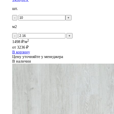
Количество
шт.
товара
Кронапласт
-
+
Дерево
-
м2
Дуб
Серебристый
-
+
2
1498 ₽/м
от
3236 ₽
В корзину
Цену уточняйте у менеджера
В наличии