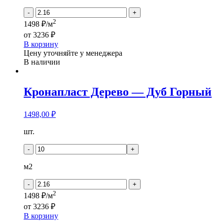
Дуб
Серый
-
+
2
1498 ₽/м
от
3236 ₽
В корзину
Цену уточняйте у менеджера
В наличии
Кронапласт Дерево — Дуб Горный
1498,00
₽
Количество
шт.
товара
Кронапласт
-
+
Дерево
-
м2
Дуб
Горный
-
+
2
1498 ₽/м
от
3236 ₽
В корзину