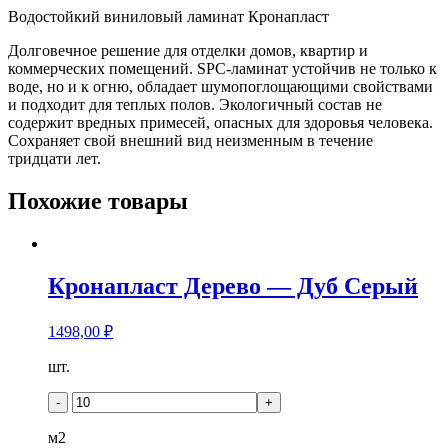
Водостойкий виниловый ламинат Кронапласт
Долговечное решение для отделки домов, квартир и
коммерческих помещений. SPC-ламинат устойчив не только к
воде, но и к огню, обладает шумопоглощающими свойствами
и подходит для теплых полов. Экологичный состав не
содержит вредных примесей, опасных для здоровья человека.
Сохраняет свой внешний вид неизменным в течение
тридцати лет.
Похожие товары
Кронапласт Дерево — Дуб Серый
1498,00
₽
Количество
шт.
товара
Кронапласт
-
+
Дерево
-
м2