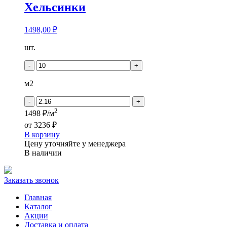
Хельсинки
1498,00
₽
Количество
шт.
товара
Кронапласт
-
+
Дерево
-
м2
Дуб
Хельсинки
-
+
2
1498 ₽/м
от
3236 ₽
В корзину
Цену уточняйте у менеджера
В наличии
Заказать звонок
Главная
Каталог
Акции
Доставка и оплата