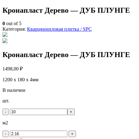
Кронапласт Дерево — ДУБ ПЛУНГЕ
0
out of 5
Категория:
Кварцвиниловая плитка / SPС
Кронапласт Дерево — ДУБ ПЛУНГЕ
1498,00
₽
1200 x 180 x 4мм
В наличии
Количество
шт.
товара
Кронапласт
-
+
Дерево
-
м2
ДУБ
ПЛУНГЕ
-
+