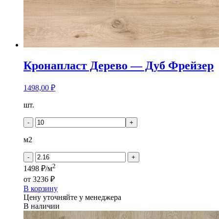
Кронапласт Дерево — Дуб Фрейзер
1498,00
₽
Количество
шт.
товара
Кронапласт
-
+
Дерево
-
м2
Дуб
Фрейзер
-
+
2
1498 ₽/м
от
3236 ₽
В корзину
Цену уточняйте у менеджера
В наличии