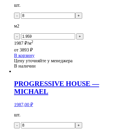
Количество
шт.
товара
PROGRESSIVE
-
+
HOUSE
-
м2
SEBASTIAN
-
+
2
1987 ₽/м
от
3893 ₽
В корзину
Цену уточняйте у менеджера
В наличии
PROGRESSIVE HOUSE —
MICHAEL
1987,00
₽
Количество
шт.
товара
PROGRESSIVE
-
+
HOUSE