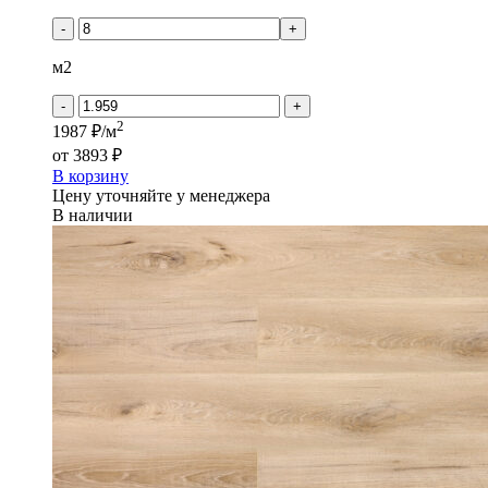
товара
PROGRESSIVE
-
+
HOUSE
-
м2
JASON
-
+
2
1987 ₽/м
от
3893 ₽
В корзину
Цену уточняйте у менеджера
В наличии