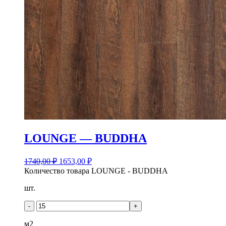
LOUNGE — BUDDHA
1740,00
₽
1653,00
₽
Количество товара LOUNGE - BUDDHA
шт.
-
+
м2