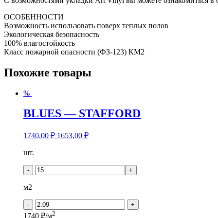
С возможностями укладки Art Vinyl вы можете ознакомиться в
ОСОБЕННОСТИ
Возможность использовать поверх теплых полов
Экологическая безопасность
100% влагостойкость
Класс пожарной опасности (ФЗ-123) КМ2
Похожие товары
%
BLUES — STAFFORD
1740,00
₽
1653,00
₽
Количество
шт.
товара
BLUES
-
+
-
STAFFORD
м2
-
+
2
1740 ₽/м