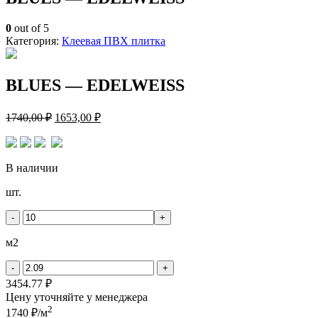
0
out of 5
Категория:
Клеевая ПВХ плитка
BLUES — EDELWEISS
1740,00
₽
1653,00
₽
В наличии
Количество
шт.
товара
BLUES
-
+
-
EDELWEISS
м2
-
+
3454.77 ₽
Цену уточняйте у менеджера
2
1740 ₽/м