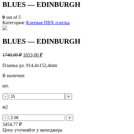
BLUES — EDINBURGH
0
out of 5
Категория:
Клеевая ПВХ плитка
BLUES — EDINBURGH
1740,00
₽
1653,00
₽
Планка дл. 914,4х152,4mm
В наличии
Количество
шт.
товара
BLUES
-
+
-
EDINBURGH
м2
-
+
3454.77 ₽
Цену уточняйте у менеджера