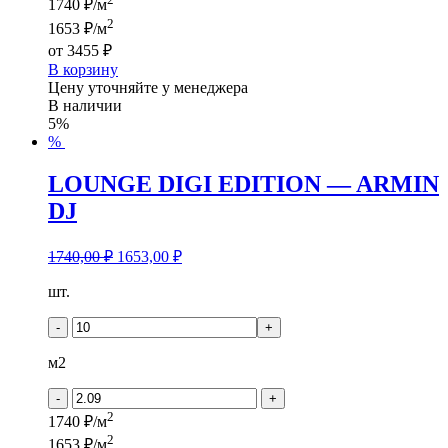
1740 ₽/м
2
1653 ₽/м
от
3455 ₽
В корзину
Цену уточняйте у менеджера
В наличии
5%
%
LOUNGE DIGI EDITION — ARMIN
DJ
1740,00
₽
1653,00
₽
Количество
шт.
товара
LOUNGE
-
+
DIGI
EDITION
м2
-
ARMIN
-
+
DJ
2
1740 ₽/м
2
1653 ₽/м