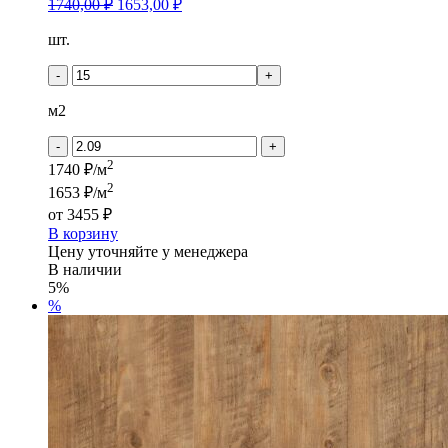
1740,00
₽
1653,00
₽
Количество
шт.
товара
LOUNGE
-
+
-
STUDIO
м2
-
+
2
1740 ₽/м
2
1653 ₽/м
от
3455 ₽
В корзину
Цену уточняйте у менеджера
В наличии
5%
%