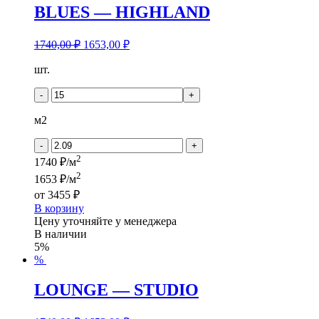
BLUES — HIGHLAND
1740,00
₽
1653,00
₽
Количество
шт.
товара
BLUES
-
+
-
HIGHLAND
м2
-
+
2
1740 ₽/м
2
1653 ₽/м
от
3455 ₽
В корзину
Цену уточняйте у менеджера
В наличии
5%
%
LOUNGE — STUDIO