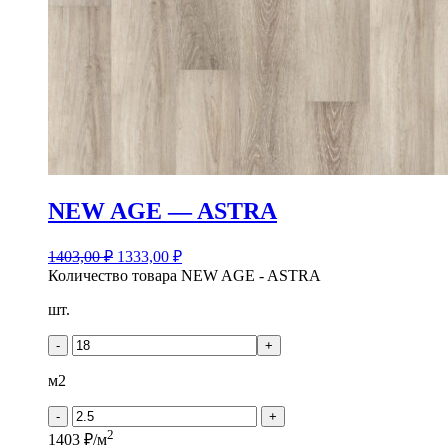
NEW AGE — ASTRA
1403,00
₽
1333,00
₽
Количество товара NEW AGE - ASTRA
шт.
-
+
м2
-
+
2
1403 ₽/м