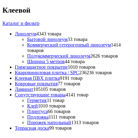
Клеевой
Каталог и фильтр
Линолеум
43
43 товара
Бытовой линолеум
3
3 товара
Коммерческий гетерогенный линолеум
14
14
товаров
Полукоммерческий линолеум
26
26 товаров
Ширина 5 метров
4
4 товара
Грязезащитное покрытие
10
10 товаров
Кварцвиниловая плитка / SPС
236
236 товаров
Клеевая ПВХ плитка
91
91 товар
Ковровые покрытия
7
7 товаров
Ламинат
105
105 товаров
Сопутствующие товары
41
41 товар
Герметик
1
1 товар
Клей
10
10 товаров
Плинтуса
6
6 товаров
Подложка
11
11 товаров
Порожек напольный
13
13 товаров
Террасная доска
9
9 товаров