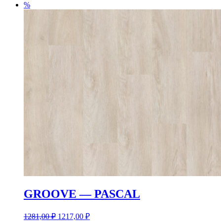
%
GROOVE — PASCAL
1281,00
₽
1217,00
₽