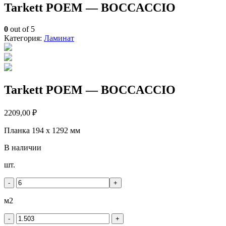
Tarkett POEM — BOCCACCIO
0
out of 5
Категория:
Ламинат
Tarkett POEM — BOCCACCIO
2209,00
₽
Планка 194 x 1292 мм
В наличии
Количество
шт.
товара
Tarkett
-
+
POEM
-
м2
BOCCACCIO
-
+