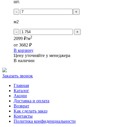
Количество
шт.
товара
Tarkett
-
+
ESTETICA
-
м2
Акватинта
-
+
2
2099 ₽/м
от
3682 ₽
В корзину
Цену уточняйте у менеджера
В наличии
Заказать звонок
Главная
Каталог
Акции
Доставка и оплата
Возврат
Как сделать заказ
Контакты
Политика конфиденциальности