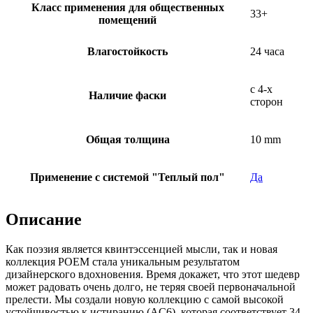
Класс применения для общественных
33+
помещений
Влагостойкость
24 часа
с 4-х
Наличие фаски
сторон
Общая толщина
10 mm
Применение с системой "Теплый пол"
Да
Описание
Как поэзия является квинтэссенцией мысли, так и новая
коллекция POEM стала уникальным результатом
дизайнерского вдохновения. Время докажет, что этот шедевр
может радовать очень долго, не теряя своей первоначальной
прелести. Мы создали новую коллекцию с самой высокой
устойчивостью к истиранию (AC6), которая соответствует 34