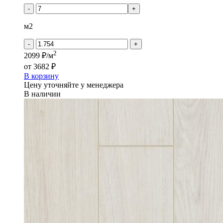
Tarkett
-
+
ESTETICA
-
м2
Дуб
Данвиль
-
+
белый
2
2099 ₽/м
от
3682 ₽
В корзину
Цену уточняйте у менеджера
В наличии