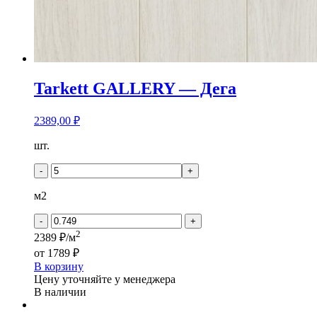
Tarkett GALLERY — Дега
2389,00
₽
Количество
шт.
товара
Tarkett
-
+
GALLERY
-
м2
Дега
-
+
2
2389 ₽/м
от
1789 ₽
В корзину
Цену уточняйте у менеджера
В наличии