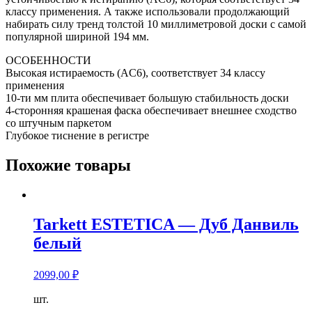
классу применения. А также использовали продолжающий
набирать силу тренд толстой 10 миллиметровой доски с самой
популярной шириной 194 мм.
ОСОБЕННОСТИ
Высокая истираемость (AC6), соответствует 34 классу
применения
10-ти мм плита обеспечивает большую стабильность доски
4-сторонняя крашеная фаска обеспечивает внешнее сходство
со штучным паркетом
Глубокое тиснение в регистре
Похожие товары
Tarkett ESTETICA — Дуб Данвиль
белый
2099,00
₽
Количество
шт.
товара