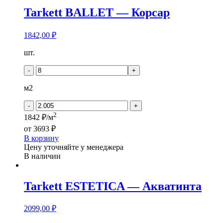
Tarkett BALLET — Корсар
1842,00
₽
Количество
шт.
товара
Tarkett
-
+
BALLET
-
м2
Корсар
-
+
2
1842 ₽/м
от
3693 ₽
В корзину
Цену уточняйте у менеджера
В наличии
Tarkett ESTETICA — Акватинта
2099,00
₽