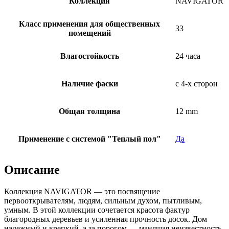
Коллекция
NAVIGATOR
Класс применения для общественных
33
помещений
Влагостойкость
24 часа
Наличие фаски
с 4-х сторон
Общая толщина
12 mm
Применение с системой "Теплый пол"
Да
Описание
Коллекция NAVIGATOR — это посвящение
первооткрывателям, людям, сильным духом, пытливым,
умным. В этой коллекции сочетается красота фактур
благородных деревьев и усиленная прочность досок. Дом
надежный и крепкий, а за порогом — манящая неизвестность,