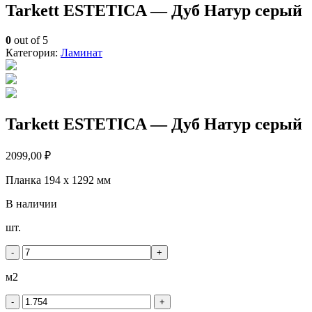
Tarkett ESTETICA — Дуб Натур серый
0
out of 5
Категория:
Ламинат
Tarkett ESTETICA — Дуб Натур серый
2099,00
₽
Планка 194 x 1292 мм
В наличии
Количество
шт.
товара
Tarkett
-
+
ESTETICA
-
м2
Дуб
Натур
-
+