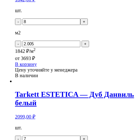
Количество
шт.
товара
Tarkett
-
+
BALLET
-
м2
Кармен
-
+
2
1842 ₽/м
от
3693 ₽
В корзину
Цену уточняйте у менеджера
В наличии
Tarkett ESTETICA — Дуб Данвиль
белый
2099,00
₽
Количество
шт.
товара
Tarkett
-
+