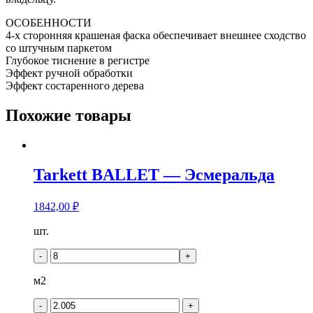
ОСОБЕННОСТИ
4-х сторонняя крашеная фаска обеспечивает внешнее сходство
со штучным паркетом
Глубокое тиснение в регистре
Эффект ручной обработки
Эффект состаренного дерева
Похожие товары
Tarkett BALLET — Эсмеральда
1842,00
₽
Количество
шт.
товара
Tarkett
-
+
BALLET
-
м2
Эсмеральда
-
+