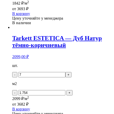
2
1842 ₽/м
от
3693 ₽
В корзину
Цену уточняйте у менеджера
В наличии
Tarkett ESTETICA — Дуб Натур
тёмно-коричневый
2099,00
₽
Количество
шт.
товара
Tarkett
-
+
ESTETICA
-
м2
Дуб
Натур
-
+
тёмно-
2
2099 ₽/м
коричневый
от
3682 ₽
В корзину
Цену уточняйте у менеджера