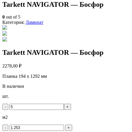
Tarkett NAVIGATOR — Босфор
0
out of 5
Категория:
Ламинат
Tarkett NAVIGATOR — Босфор
2278,00
₽
Планка 194 x 1292 мм
В наличии
Количество
шт.
товара
Tarkett
-
+
NAVIGATOR
-
м2
Босфор
-
+