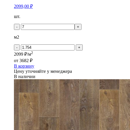
2099,00
₽
Количество
шт.
товара
Tarkett
-
+
ESTETICA
-
м2
Дуб
Эффект
-
+
Таррагон
2
2099 ₽/м
от
3682 ₽
В корзину
Цену уточняйте у менеджера
В наличии