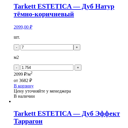
Tarkett ESTETICA — Дуб Натур
тёмно-коричневый
2099,00
₽
Количество
шт.
товара
Tarkett
-
+
ESTETICA
-
м2
Дуб
Натур
-
+
тёмно-
2
2099 ₽/м
коричневый
от
3682 ₽
В корзину
Цену уточняйте у менеджера
В наличии
Tarkett ESTETICA — Дуб Эффект
Таррагон