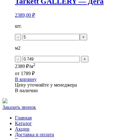
Tarkett GALLERY — Дега
2389,00
₽
Количество
шт.
товара
Tarkett
-
+
GALLERY
-
м2
Дега
-
+
2
2389 ₽/м
от
1789 ₽
В корзину
Цену уточняйте у менеджера
В наличии
Заказать звонок
Главная
Каталог
Акции
Доставка и оплата