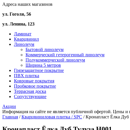
Адреса наших магазинов
ул. Гоголя, 56
ул. Ленина, 123
Ламинат
Кварцвинил
Линолеум
Бытовой линолеум
Коммерческий гетерогенный линолеум
Полукоммерческий линолеум
Ширина 5 метров
Грязезащитное покрытие
ПВХ плитка
Ковровые покрытия
Пробковое покрытие
Террасная доска
Сопутствующие
Акции
Информация на сайте не является публичной офертой. Цены и 
Главная
/
Кварцвиниловая плитка / SPС
/ Кронапласт Ёлка Дуб
Кронапласт Ёлка Дуб Тулуза H001