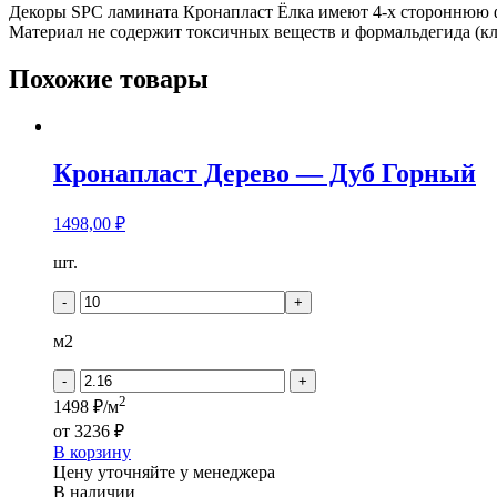
Декоры SPC ламината Кронапласт Ёлка имеют 4-х стороннюю ф
Материал не содержит токсичных веществ и формальдегида (кл
Похожие товары
Кронапласт Дерево — Дуб Горный
1498,00
₽
Количество
шт.
товара
Кронапласт
-
+
Дерево
-
м2
Дуб
Горный
-
+
2
1498 ₽/м
от
3236 ₽
В корзину
Цену уточняйте у менеджера
В наличии