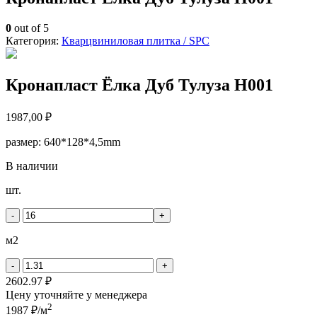
0
out of 5
Категория:
Кварцвиниловая плитка / SPС
Кронапласт Ёлка Дуб Тулуза H001
1987,00
₽
размер: 640*128*4,5mm
В наличии
Количество
шт.
товара
Кронапласт
-
+
Ёлка
Дуб
м2
Тулуза
H001
-
+
2602.97 ₽
Цену уточняйте у менеджера
2
1987 ₽/м