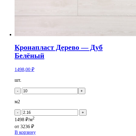
Кронапласт Дерево — Дуб
Белёный
1498,00
₽
Количество
шт.
товара
Кронапласт
-
+
Дерево
-
м2
Дуб
Белёный
-
+
2
1498 ₽/м
от
3236 ₽
В корзину