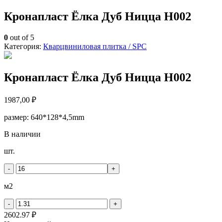
Кронапласт Ёлка Дуб Ницца H002
0
out of 5
Категория:
Кварцвиниловая плитка / SPС
Кронапласт Ёлка Дуб Ницца H002
1987,00
₽
размер: 640*128*4,5mm
В наличии
Количество
шт.
товара
Кронапласт
-
+
Ёлка
Дуб
м2
Ницца
H002
-
+
2602.97 ₽