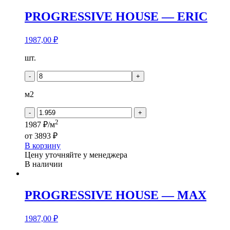
PROGRESSIVE HOUSE — ERIC
1987,00
₽
Количество
шт.
товара
PROGRESSIVE
-
+
HOUSE
-
м2
ERIC
-
+
2
1987 ₽/м
от
3893 ₽
В корзину
Цену уточняйте у менеджера
В наличии
PROGRESSIVE HOUSE — MAX
1987,00
₽