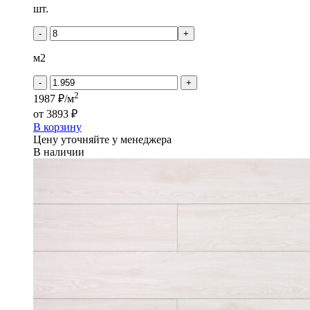
Количество
шт.
товара
PROGRESSIVE
-
+
HOUSE
-
м2
MAX
-
+
2
1987 ₽/м
от
3893 ₽
В корзину
Цену уточняйте у менеджера
В наличии