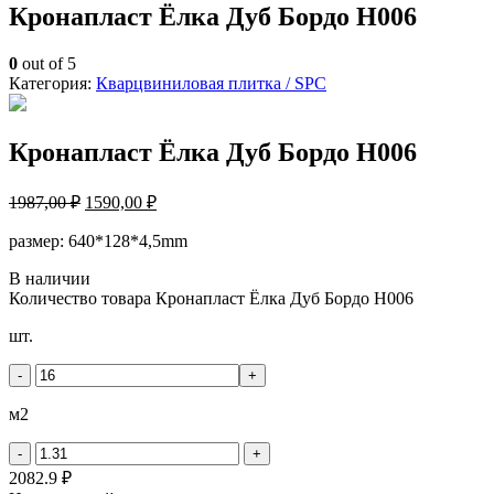
Кронапласт Ёлка Дуб Бордо H006
0
out of 5
Категория:
Кварцвиниловая плитка / SPС
Кронапласт Ёлка Дуб Бордо H006
1987,00
₽
1590,00
₽
размер: 640*128*4,5mm
В наличии
Количество товара Кронапласт Ёлка Дуб Бордо H006
шт.
-
+
м2
-
+
2082.9 ₽