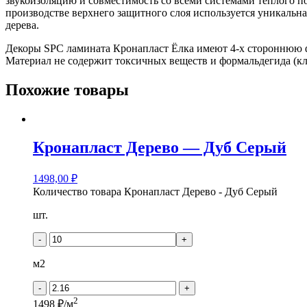
звукоизоляцию и совместимость со всеми системами теплого по
производстве верхнего защитного слоя используется уникальна
дерева.
Декоры SPC ламината Кронапласт Ёлка имеют 4-х стороннюю ф
Материал не содержит токсичных веществ и формальдегида (кл
Похожие товары
Кронапласт Дерево — Дуб Серый
1498,00
₽
Количество товара Кронапласт Дерево - Дуб Серый
шт.
-
+
м2
-
+
2
1498 ₽/м