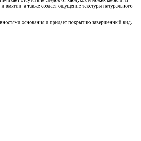
ечивает отсутствие следов от каблуков и ножек мебели. В
 и вмятин, а также создает ощущение текстуры натурального
овностями основания и придает покрытию завершенный вид.