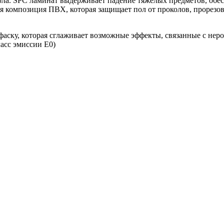
ла. SPC ламинат выдерживает падение тяжелых предметов, обесп
я композиция ПВХ, которая защищает пол от проколов, прорезов
аску, которая сглаживает возможные эффекты, связанные с нер
асс эмиссии Е0)