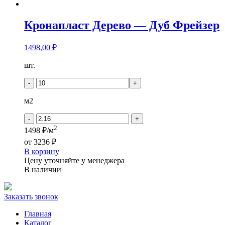
Кронапласт Дерево — Дуб Фрейзер
1498,00
₽
Количество
шт.
товара
Кронапласт
-
+
Дерево
-
м2
Дуб
Фрейзер
-
+
2
1498 ₽/м
от
3236 ₽
В корзину
Цену уточняйте у менеджера
В наличии
Заказать звонок
Главная
Каталог