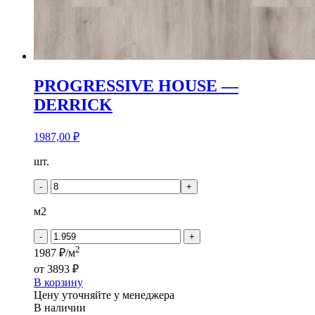
PROGRESSIVE HOUSE —
DERRICK
1987,00
₽
Количество
шт.
товара
PROGRESSIVE
-
+
HOUSE
-
м2
DERRICK
-
+
2
1987 ₽/м
от
3893 ₽
В корзину
Цену уточняйте у менеджера
В наличии