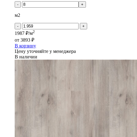
PROGRESSIVE
-
+
HOUSE
-
м2
ERIC
-
+
2
1987 ₽/м
от
3893 ₽
В корзину
Цену уточняйте у менеджера
В наличии