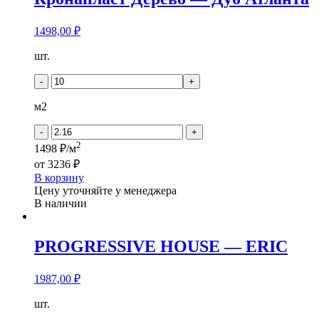
1498,00
₽
Количество
шт.
товара
Кронапласт
-
+
Дерево
-
м2
Дуб
Атланта
-
+
2
1498 ₽/м
от
3236 ₽
В корзину
Цену уточняйте у менеджера
В наличии
PROGRESSIVE HOUSE — ERIC
1987,00
₽
Количество
шт.
товара