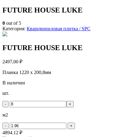
FUTURE HOUSE LUKE
0
out of 5
Категория:
Кварцвиниловая плитка / SPС
FUTURE HOUSE LUKE
2497,00
₽
Планка 1220 x 200,8мм
В наличии
Количество
шт.
товара
FUTURE
-
+
HOUSE
LUKE
м2
-
+
4894.12 ₽