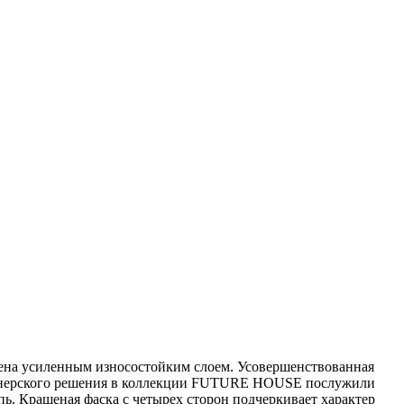
ена усиленным износостойким слоем. Усовершенствованная
изайнерского решения в коллекции FUTURE HOUSE послужили
ь. Крашеная фаска с четырех сторон подчеркивает характер