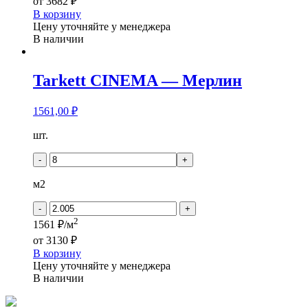
от
3682 ₽
В корзину
Цену уточняйте у менеджера
В наличии
Tarkett CINEMA — Mерлин
1561,00
₽
Количество
шт.
товара
Tarkett
-
+
CINEMA
-
м2
Mерлин
-
+
2
1561 ₽/м
от
3130 ₽
В корзину
Цену уточняйте у менеджера
В наличии