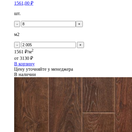
1561,00
₽
Количество
шт.
товара
Tarkett
-
+
CINEMA
-
м2
Гэйбл
-
+
2
1561 ₽/м
от
3130 ₽
В корзину
Цену уточняйте у менеджера
В наличии