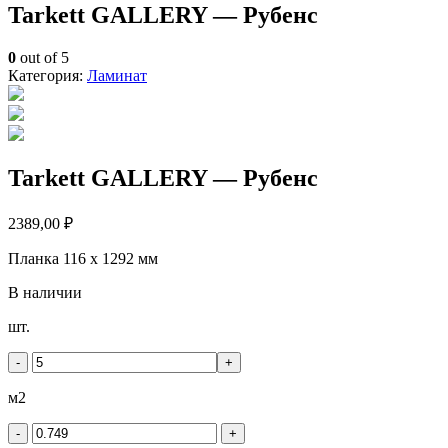
Tarkett GALLERY — Рубенс
0
out of 5
Категория:
Ламинат
Tarkett GALLERY — Рубенс
2389,00
₽
Планка 116 x 1292 мм
В наличии
Количество
шт.
товара
Tarkett
-
+
GALLERY
-
м2
Рубенс
-
+