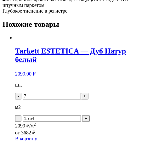
штучным паркетом
Глубокое тиснение в регистре
Похожие товары
Tarkett ESTETICA — Дуб Натур
белый
2099,00
₽
Количество
шт.
товара
Tarkett
-
+
ESTETICA
-
м2
Дуб
Натур
-
+
белый
2
2099 ₽/м
от
3682 ₽
В корзину