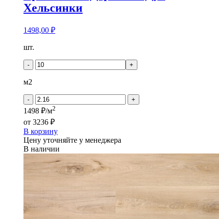
Хельсинки
1498,00
₽
Количество
шт.
товара
Кронапласт
-
+
Дерево
-
м2
Дуб
Хельсинки
-
+
2
1498 ₽/м
от
3236 ₽
В корзину
Цену уточняйте у менеджера
В наличии