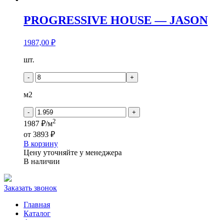
PROGRESSIVE HOUSE — JASON
1987,00
₽
Количество
шт.
товара
PROGRESSIVE
-
+
HOUSE
-
м2
JASON
-
+
2
1987 ₽/м
от
3893 ₽
В корзину
Цену уточняйте у менеджера
В наличии
Заказать звонок
Главная
Каталог