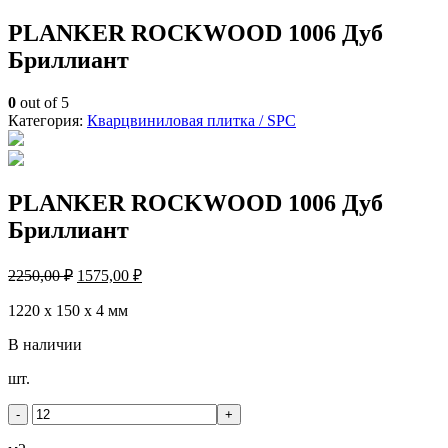
PLANKER ROCKWOOD 1006 Дуб
Бриллиант
0
out of 5
Категория:
Кварцвиниловая плитка / SPС
PLANKER ROCKWOOD 1006 Дуб
Бриллиант
2250,00
₽
1575,00
₽
1220 х 150 х 4 мм
В наличии
Количество
шт.
товара
PLANKER
-
+
ROCKWOOD