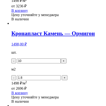
1498 ₽/м
от
3236 ₽
В корзину
Цену уточняйте у менеджера
В наличии
Кронапласт Камень — Ормигон
1498,00
₽
Количество
шт.
товара
Кронапласт
-
+
Камень
-
м2
Ормигон
-
+
2
1498 ₽/м
от
2696 ₽
В корзину
Цену уточняйте у менеджера
В наличии