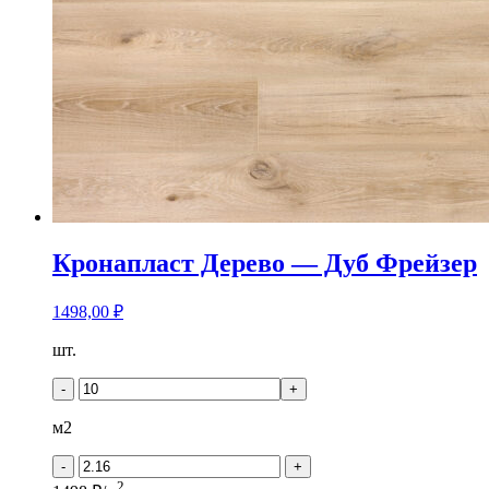
Кронапласт Дерево — Дуб Фрейзер
1498,00
₽
Количество
шт.
товара
Кронапласт
-
+
Дерево
-
м2
Дуб
Фрейзер
-
+
2