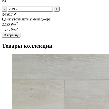
1006
м2
Дуб
Бриллиант
-
+
3458.7 ₽
Цену уточняйте у менеджера
2
2250 ₽/м
2
1575 ₽/м
В корзину
Товары коллекции