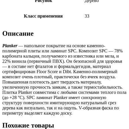
Рисунок
Дерево
Класс применения
33
Описание
Planker
— напольное покрытие на основе каменно-
полимерной плиты или ламинат SPC. Композит SPC — 78%
карбоната кальция, получаемого из известняка или мела, и
22% винила (первичный ПВХ). Он безопасной для здоровья
— в составе нет фталатов и формальдегидов, материал
сертифицирован Floor Score и Dibt. Каменно-полимерный
композит очень плотный, практически без ячеек воздуха.
Повышенная плотность дает твердость материалу,
увеличенную прочность замкам, а также термостабильность.
Плитка Planker совместима с любыми системами теплого пола
(до +28 °C). SPC ламинат Planker имеет синхронную
структуру поверхности имитирующую натуральный срез
дерева как визуально, так и на ощупь. V-образная фаска по
периметру выделяет каждую доску.
Похожие товары