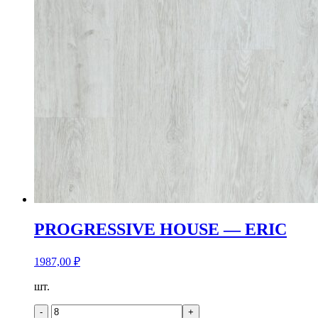
PROGRESSIVE HOUSE — ERIC
1987,00
₽
Количество
шт.
товара
PROGRESSIVE
-
+