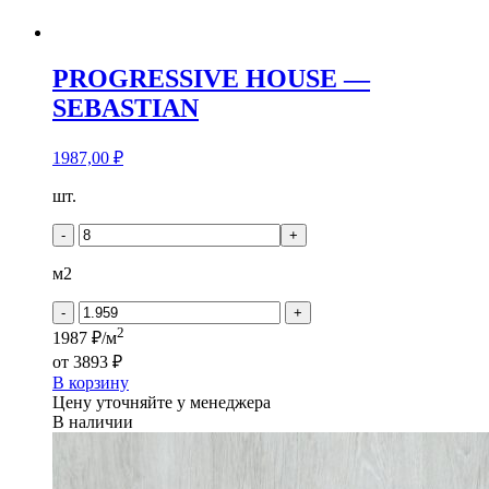
PROGRESSIVE HOUSE —
SEBASTIAN
1987,00
₽
Количество
шт.
товара
PROGRESSIVE
-
+
HOUSE
-
м2
SEBASTIAN
-
+
2
1987 ₽/м
от
3893 ₽
В корзину
Цену уточняйте у менеджера
В наличии