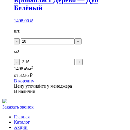
Белёный
1498,00
₽
Количество
шт.
товара
Кронапласт
-
+
Дерево
-
м2
Дуб
Белёный
-
+
2
1498 ₽/м
от
3236 ₽
В корзину
Цену уточняйте у менеджера
В наличии
Заказать звонок
Главная
Каталог
Акции