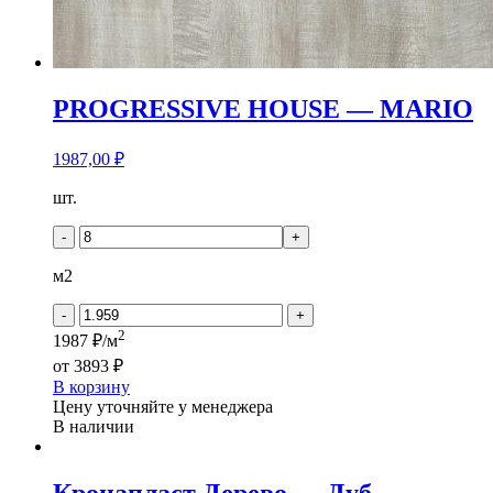
PROGRESSIVE HOUSE — MARIO
1987,00
₽
Количество
шт.
товара
PROGRESSIVE
-
+
HOUSE
-
м2
MARIO
-
+
2
1987 ₽/м
от
3893 ₽
В корзину
Цену уточняйте у менеджера
В наличии
Кронапласт Дерево — Дуб