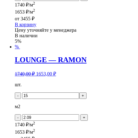
2
1740 ₽/м
2
1653 ₽/м
от
3455 ₽
В корзину
Цену уточняйте у менеджера
В наличии
5%
%
LOUNGE — RAMON
1740,00
₽
1653,00
₽
Количество
шт.
товара
LOUNGE
-
+
-
RAMON
м2
-
+
2
1740 ₽/м
2
1653 ₽/м