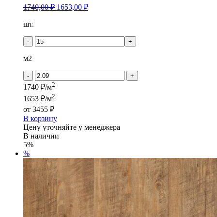
1740,00
₽
1653,00
₽
Количество
шт.
товара
LOUNGE
-
+
-
MOBY
м2
-
+
2
1740 ₽/м
2
1653 ₽/м
от
3455 ₽
В корзину
Цену уточняйте у менеджера
В наличии
5%
%