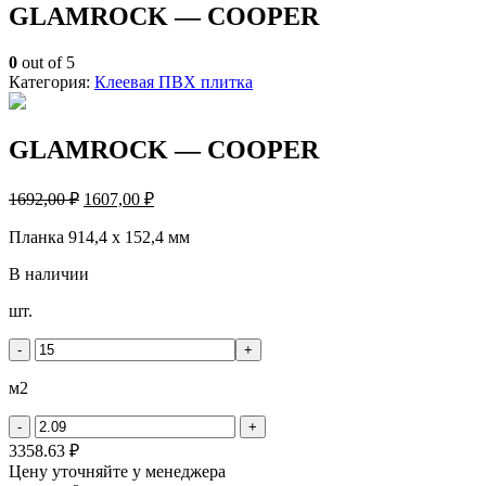
GLAMROCK — COOPER
0
out of 5
Категория:
Клеевая ПВХ плитка
GLAMROCK — COOPER
1692,00
₽
1607,00
₽
Планка 914,4 х 152,4 мм
В наличии
Количество
шт.
товара
GLAMROCK
-
+
-
COOPER
м2
-
+
3358.63 ₽
Цену уточняйте у менеджера