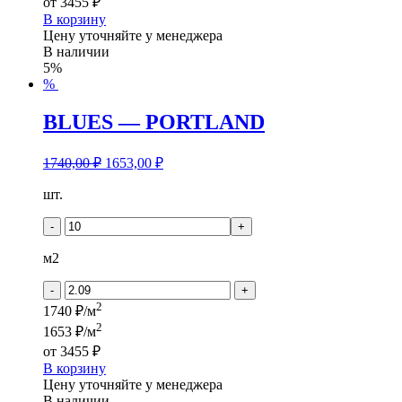
от
3455 ₽
В корзину
Цену уточняйте у менеджера
В наличии
5%
%
BLUES — PORTLAND
1740,00
₽
1653,00
₽
Количество
шт.
товара
BLUES
-
+
-
PORTLAND
м2
-
+
2
1740 ₽/м
2
1653 ₽/м
от
3455 ₽
В корзину
Цену уточняйте у менеджера
В наличии