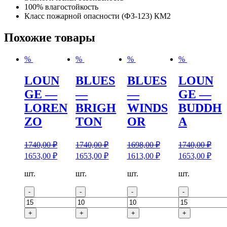
100% влагостойкость
Класс пожарной опасности (ФЗ-123) КМ2
Похожие товары
%
%
%
%
LOUN
BLUES
BLUES
LOUN
GE —
—
—
GE —
LOREN
BRIGH
WINDS
BUDDH
ZO
TON
OR
A
1740,00
₽
1740,00
₽
1698,00
₽
1740,00
₽
1653,00
₽
1653,00
₽
1613,00
₽
1653,00
₽
Количество
Количество
Количество
Количество
шт.
шт.
шт.
шт.
товара
товара
товара
товара
LOUNGE
BLUES
BLUES
LOUNGE
-
-
-
-
-
-
-
-
LORENZO
BRIGHTON
WINDSOR
BUDDHA
+
+
+
+