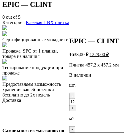
EPIC — CLINT
0
out of 5
Категория:
Клеевая ПВХ плитка
EPIC — CLINT
Сертифицированные укладчики
Продажа SPC от 1 планки,
1638,00
₽
1229,00
₽
товара из наличия
Плитка 457,2 х 457,2 мм
Тестирование продукции при
продаже
В наличии
Предоставляем возможность
Количество
шт.
хранения вашей покупки
товара
бесплатно до 2х недель
EPIC
-
Доставка
-
CLINT
+
м2
-
Самовывоз:
из магазинов по