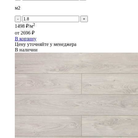
Камень
-
м2
Дублин
-
+
2
1498 ₽/м
от
2696 ₽
В корзину
Цену уточняйте у менеджера
В наличии