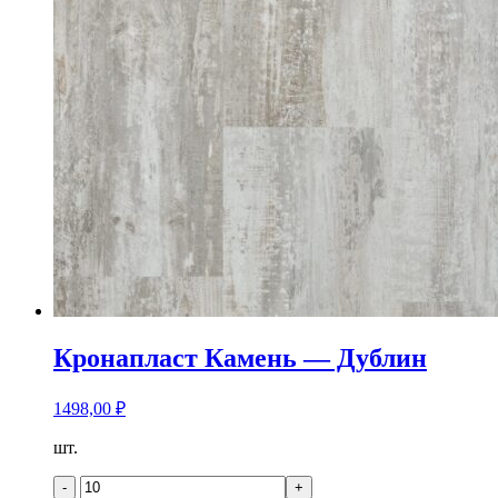
Кронапласт Камень — Дублин
1498,00
₽
Количество
шт.
товара
Кронапласт
-
+