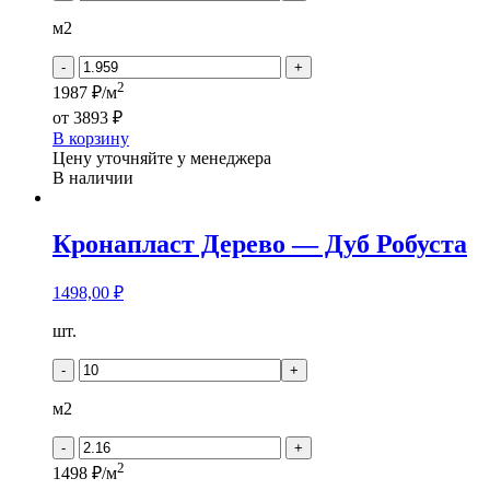
HOUSE
-
м2
DARIN
-
+
2
1987 ₽/м
от
3893 ₽
В корзину
Цену уточняйте у менеджера
В наличии
Кронапласт Дерево — Дуб Робуста
1498,00
₽
Количество
шт.
товара
Кронапласт
-
+
Дерево
-
м2
Дуб
Робуста
-
+
2
1498 ₽/м