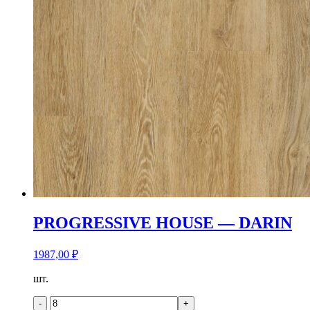
PROGRESSIVE HOUSE — DARIN
1987,00
₽
Количество
шт.
товара
PROGRESSIVE
-
+