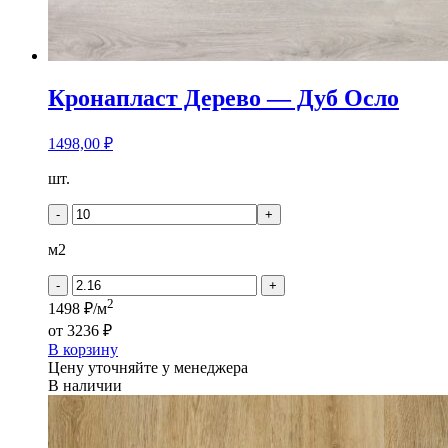
Кронапласт Дерево — Дуб Осло
1498,00
₽
Количество
шт.
товара
Кронапласт
-
+
Дерево
-
м2
Дуб
Осло
-
+
2
1498 ₽/м
от
3236 ₽
В корзину
Цену уточняйте у менеджера
В наличии