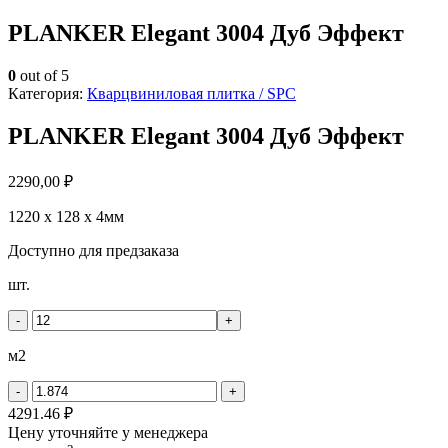
PLANKER Elegant 3004 Дуб Эффект
0
out of 5
Категория:
Кварцвиниловая плитка / SPС
PLANKER Elegant 3004 Дуб Эффект
2290,00
₽
1220 х 128 х 4мм
Доступно для предзаказа
Количество
шт.
товара
PLANKER
-
+
Elegant
3004
м2
Дуб
Эффект
-
+
4291.46 ₽
Цену уточняйте у менеджера