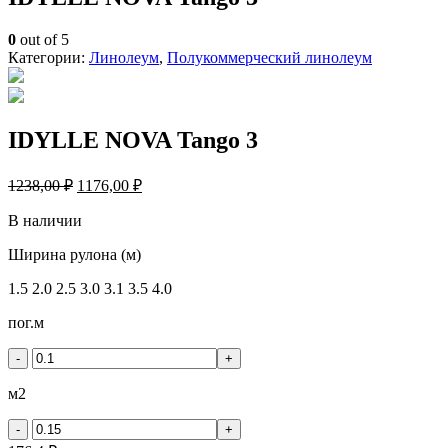
0
out of 5
Категории:
Линолеум
,
Полукоммерческий линолеум
IDYLLE NOVA Tango 3
1238,00
₽
1176,00
₽
В наличии
Количество
Ширина рулона (м)
товара
1.5
2.0
2.5
3.0
3.1
3.5
4.0
IDYLLE
NOVA
пог.м
Tango
3
-
+
м2
-
+