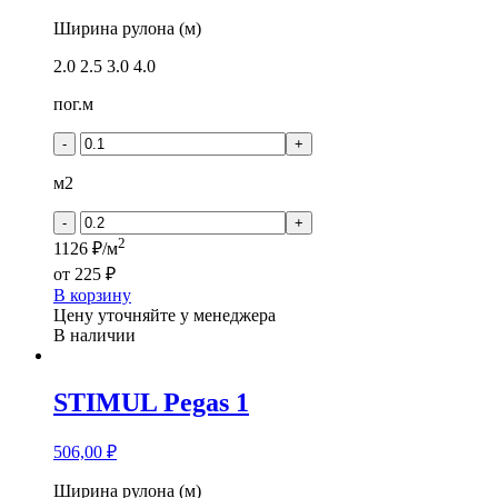
Количество
Ширина рулона (м)
товара
2.0
2.5
3.0
4.0
Travertin
PRO
пог.м
-
Beige
-
+
01
м2
-
+
2
1126 ₽/м
от
225 ₽
В корзину
Цену уточняйте у менеджера
В наличии
STIMUL Pegas 1
506,00
₽
Количество
Ширина рулона (м)