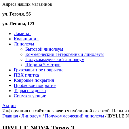
Адреса наших магазинов
ул. Гоголя, 56
ул. Ленина, 123
Ламинат
Кварцвинил
Линолеум
Бытовой линолеум
Коммерческий гетерогенный линолеум
Полукоммерческий линолеум
Ширина 5 метров
Грязезащитное покрытие
ПВХ плитка
Ковровые покрытия
Пробковое покрытие
Террасная доска
Сопутствующие
Акции
Информация на сайте не является публичной офертой. Цены и 
Главная
/
Линолеум
/
Полукоммерческий линолеум
/ IDYLLE N
IDYLLE NOVA Tango 3