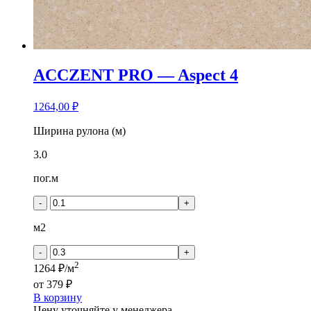
ACCZENT PRO — Aspect 4
1264,00
₽
Количество
Ширина рулона (м)
товара
3.0
ACCZENT
PRO
пог.м
-
Aspect
-
+
4
м2
-
+
2
1264 ₽/м
от
379 ₽
В корзину
Цену уточняйте у менеджера