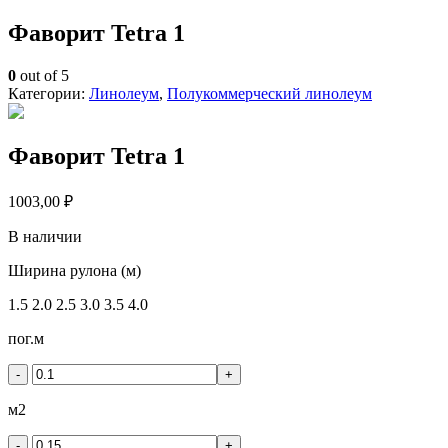
Фаворит Tetra 1
0
out of 5
Категории:
Линолеум
,
Полукоммерческий линолеум
Фаворит Tetra 1
1003,00
₽
В наличии
Количество
Ширина рулона (м)
товара
1.5
2.0
2.5
3.0
3.5
4.0
Фаворит
Tetra
пог.м
1
-
+
м2
-
+