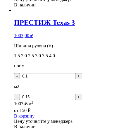
В наличии
ПРЕСТИЖ Texas 3
1003,00
₽
Количество
Ширина рулона (м)
товара
1.5
2.0
2.5
3.0
3.5
4.0
ПРЕСТИЖ
Texas
пог.м
3
-
+
м2
-
+
2
1003 ₽/м
от
150 ₽
В корзину
Цену уточняйте у менеджера
В наличии