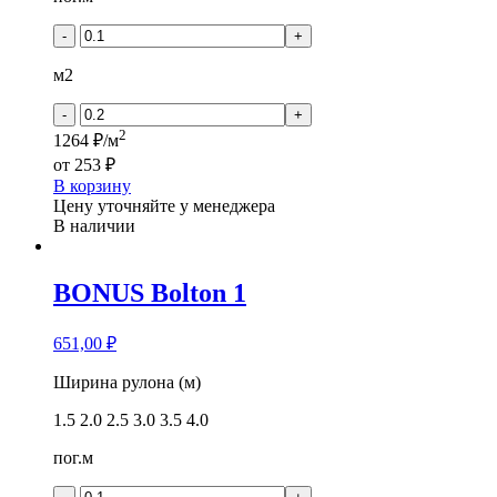
Aspect
-
+
10
м2
-
+
2
1264 ₽/м
от
253 ₽
В корзину
Цену уточняйте у менеджера
В наличии
BONUS Bolton 1
651,00
₽
Количество
Ширина рулона (м)
товара
1.5
2.0
2.5
3.0
3.5
4.0
BONUS
Bolton
пог.м
1