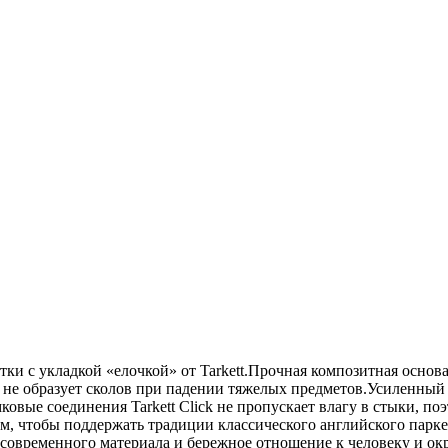
с укладкой «елочкой» от Tarkett.Прочная композитная основа
 не образует сколов при падении тяжелых предметов.Усиленны
вые соединения Tarkett Click не пропускает влагу в стыки, поэ
, чтобы поддержать традиции классического английского паркет
к современного материала и бережное отношение к человеку и