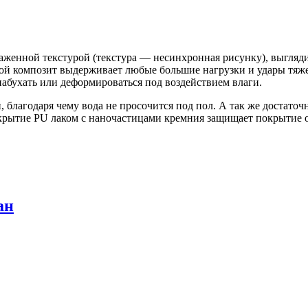
аженной текстурой (текстура — несинхронная рисунку), выгляди
акой композит выдерживает любые большие нагрузки и удары тя
абухать или деформироваться под воздействием влаги.
 благодаря чему вода не просочится под пол. А так же достаточ
рытие PU лаком с наночастицами кремния защищает покрытие от
ан