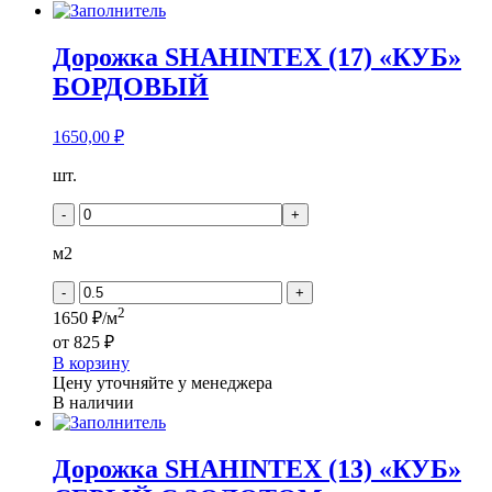
Дорожка SHAHINTEX (17) «КУБ»
БОРДОВЫЙ
1650,00
₽
Количество
шт.
товара
Дорожка
-
+
SHAHINTEX
(17)
м2
"КУБ"
БОРДОВЫЙ
-
+
2
1650 ₽/м
от
825 ₽
В корзину
Цену уточняйте у менеджера
В наличии
Дорожка SHAHINTEX (13) «КУБ»