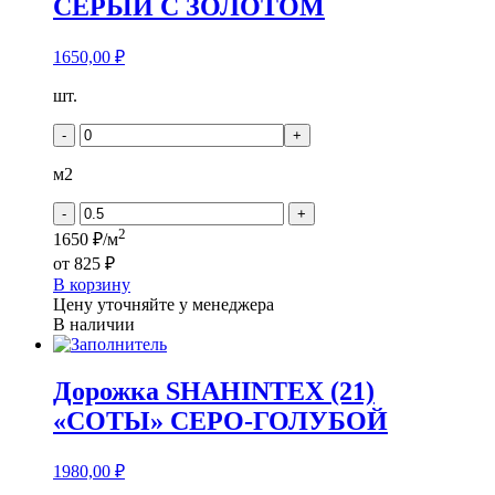
СЕРЫЙ С ЗОЛОТОМ
1650,00
₽
Количество
шт.
товара
Дорожка
-
+
SHAHINTEX
(13)
м2
"КУБ"
СЕРЫЙ
-
+
С
2
1650 ₽/м
ЗОЛОТОМ
от
825 ₽
В корзину
Цену уточняйте у менеджера
В наличии
Дорожка SHAHINTEX (21)
«СОТЫ» СЕРО-ГОЛУБОЙ
1980,00
₽