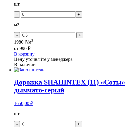
Количество
шт.
товара
Дорожка
-
+
SHAHINTEX
(21)
м2
"СОТЫ"
СЕРО-
-
+
ГОЛУБОЙ
2
1980 ₽/м
от
990 ₽
В корзину
Цену уточняйте у менеджера
В наличии
Дорожка SHAHINTEX (11) «Соты»
дымчато-серый
1650,00
₽
Количество
шт.
товара
Дорожка
-
+
SHAHINTEX