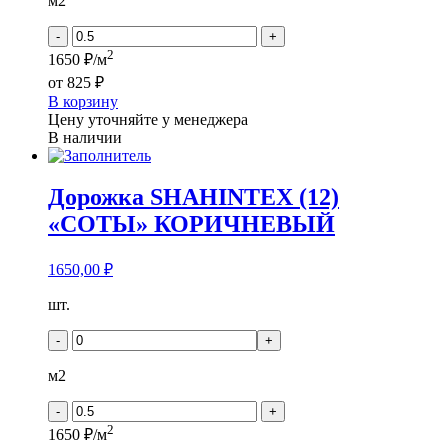
(26)
м2
"СОТЫ
3D
-
+
ГЕОМЕТРИЯ"
2
1650 ₽/м
МОККО
от
825 ₽
В корзину
Цену уточняйте у менеджера
В наличии
Дорожка SHAHINTEX (12)
«СОТЫ» КОРИЧНЕВЫЙ
1650,00
₽
Количество
шт.
товара
Дорожка
-
+
SHAHINTEX
(12)
м2
"СОТЫ"
КОРИЧНЕВЫЙ
-
+
2
1650 ₽/м