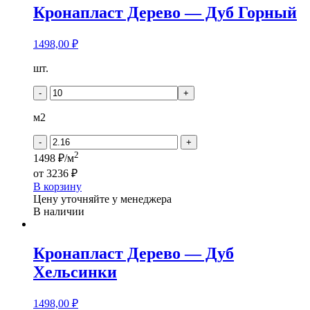
Кронапласт Дерево — Дуб Горный
1498,00
₽
Количество
шт.
товара
Кронапласт
-
+
Дерево
-
м2
Дуб
Горный
-
+
2
1498 ₽/м
от
3236 ₽
В корзину
Цену уточняйте у менеджера
В наличии
Кронапласт Дерево — Дуб
Хельсинки
1498,00
₽