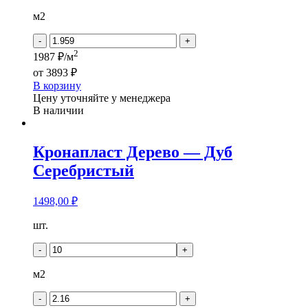
HOUSE
-
м2
SEBASTIAN
-
+
2
1987 ₽/м
от
3893 ₽
В корзину
Цену уточняйте у менеджера
В наличии
Кронапласт Дерево — Дуб
Серебристый
1498,00
₽
Количество
шт.
товара
Кронапласт
-
+
Дерево
-
м2
Дуб
Серебристый
-
+