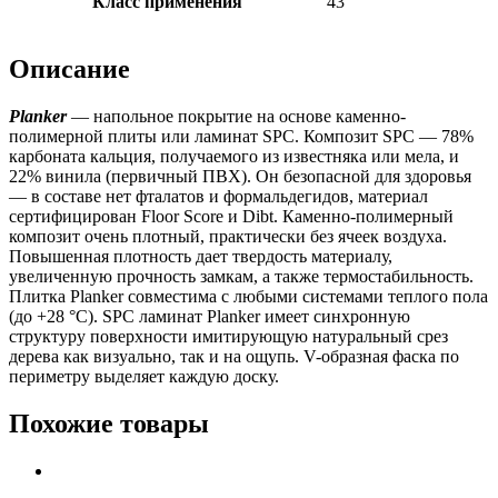
Класс применения
43
Описание
Planker
— напольное покрытие на основе каменно-
полимерной плиты или ламинат SPC. Композит SPC — 78%
карбоната кальция, получаемого из известняка или мела, и
22% винила (первичный ПВХ). Он безопасной для здоровья
— в составе нет фталатов и формальдегидов, материал
сертифицирован Floor Score и Dibt. Каменно-полимерный
композит очень плотный, практически без ячеек воздуха.
Повышенная плотность дает твердость материалу,
увеличенную прочность замкам, а также термостабильность.
Плитка Planker совместима с любыми системами теплого пола
(до +28 °C). SPC ламинат Planker имеет синхронную
структуру поверхности имитирующую натуральный срез
дерева как визуально, так и на ощупь. V-образная фаска по
периметру выделяет каждую доску.
Похожие товары