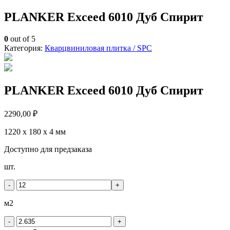
PLANKER Exceed 6010 Дуб Спирит
0
out of 5
Категория:
Кварцвиниловая плитка / SPС
PLANKER Exceed 6010 Дуб Спирит
2290,00
₽
1220 х 180 х 4 мм
Доступно для предзаказа
Количество
шт.
товара
PLANKER
-
+
Exceed
6010
м2
Дуб
Спирит
-
+