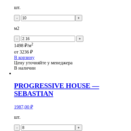
Количество
шт.
товара
Кронапласт
-
+
Дерево
-
м2
Дуб
Хельсинки
-
+
2
1498 ₽/м
от
3236 ₽
В корзину
Цену уточняйте у менеджера
В наличии
PROGRESSIVE HOUSE —
SEBASTIAN
1987,00
₽
Количество
шт.
товара
PROGRESSIVE
-
+