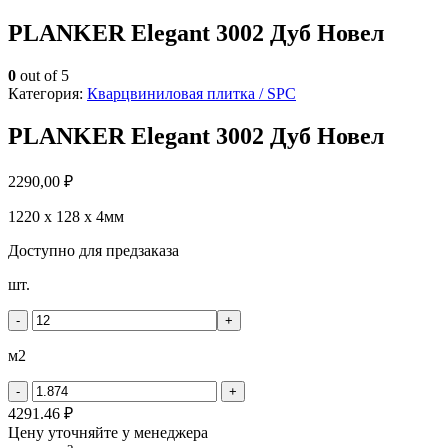
PLANKER Elegant 3002 Дуб Новел
0
out of 5
Категория:
Кварцвиниловая плитка / SPС
PLANKER Elegant 3002 Дуб Новел
2290,00
₽
1220 х 128 х 4мм
Доступно для предзаказа
Количество
шт.
товара
PLANKER
-
+
Elegant
3002
м2
Дуб
Новел
-
+
4291.46 ₽
Цену уточняйте у менеджера