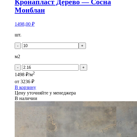
Кронапласт Дерево — Сосна
Монблан
1498,00
₽
Количество
шт.
товара
Кронапласт
-
+
Дерево
-
м2
Сосна
Монблан
-
+
2
1498 ₽/м
от
3236 ₽
В корзину
Цену уточняйте у менеджера
В наличии