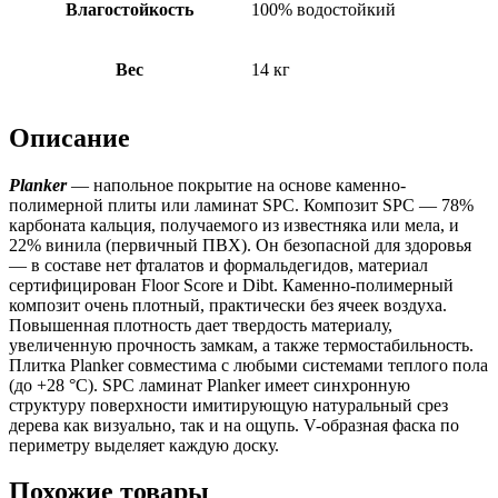
Влагостойкость
100% водостойкий
Вес
14 кг
Описание
Planker
— напольное покрытие на основе каменно-
полимерной плиты или ламинат SPC. Композит SPC — 78%
карбоната кальция, получаемого из известняка или мела, и
22% винила (первичный ПВХ). Он безопасной для здоровья
— в составе нет фталатов и формальдегидов, материал
сертифицирован Floor Score и Dibt. Каменно-полимерный
композит очень плотный, практически без ячеек воздуха.
Повышенная плотность дает твердость материалу,
увеличенную прочность замкам, а также термостабильность.
Плитка Planker совместима с любыми системами теплого пола
(до +28 °C). SPC ламинат Planker имеет синхронную
структуру поверхности имитирующую натуральный срез
дерева как визуально, так и на ощупь. V-образная фаска по
периметру выделяет каждую доску.
Похожие товары