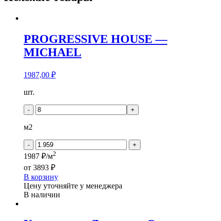
PROGRESSIVE HOUSE —
MICHAEL
1987,00
₽
Количество
шт.
товара
PROGRESSIVE
-
+
HOUSE
-
м2
MICHAEL
-
+
2
1987 ₽/м
от
3893 ₽
В корзину
Цену уточняйте у менеджера
В наличии