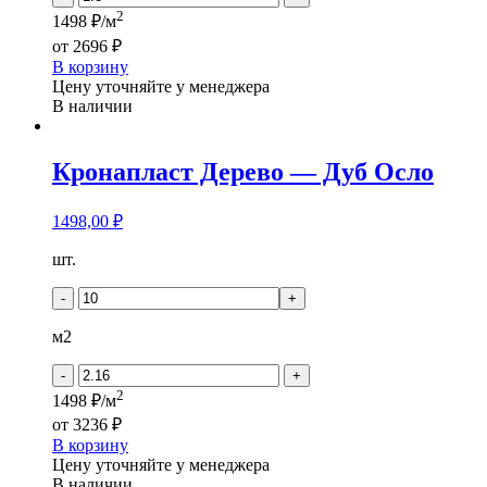
2
1498 ₽/м
от
2696 ₽
В корзину
Цену уточняйте у менеджера
В наличии
Кронапласт Дерево — Дуб Осло
1498,00
₽
Количество
шт.
товара
Кронапласт
-
+
Дерево
-
м2
Дуб
Осло
-
+
2
1498 ₽/м
от
3236 ₽
В корзину
Цену уточняйте у менеджера
В наличии