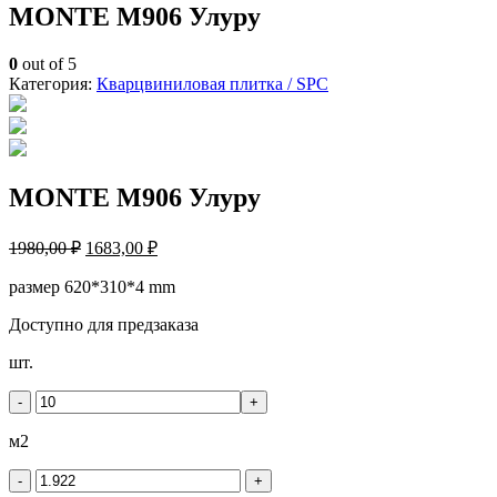
MONTE M906 Улуру
0
out of 5
Категория:
Кварцвиниловая плитка / SPС
MONTE M906 Улуру
1980,00
₽
1683,00
₽
размер 620*310*4 mm
Доступно для предзаказа
Количество
шт.
товара
MONTE
-
+
M906
Улуру
м2
-
+