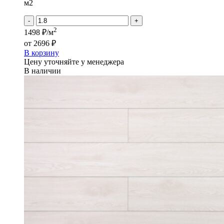
-
м2
Дублин
-
+
2
1498 ₽/м
от
2696 ₽
В корзину
Цену уточняйте у менеджера
В наличии