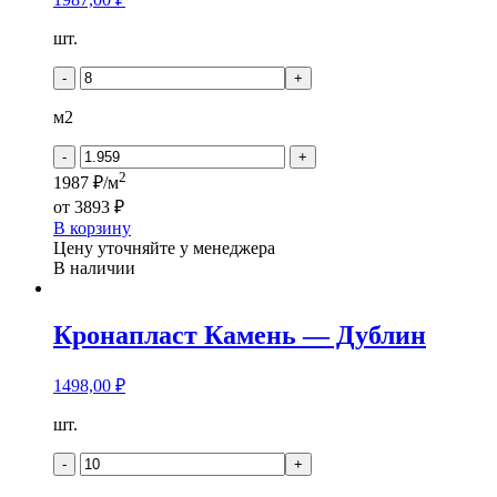
Количество
шт.
товара
PROGRESSIVE
-
+
HOUSE
-
м2
SEBASTIAN
-
+
2
1987 ₽/м
от
3893 ₽
В корзину
Цену уточняйте у менеджера
В наличии
Кронапласт Камень — Дублин
1498,00
₽
Количество
шт.
товара
Кронапласт
-
+
Камень