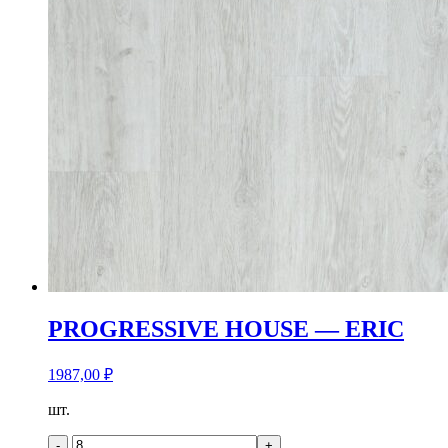
PROGRESSIVE HOUSE — ERIC
1987,00
₽
Количество
шт.
товара
PROGRESSIVE
-
+