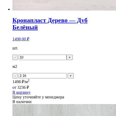
Кронапласт Дерево — Дуб
Белёный
1498,00
₽
Количество
шт.
товара
Кронапласт
-
+
Дерево
-
м2
Дуб
Белёный
-
+
2
1498 ₽/м
от
3236 ₽
В корзину
Цену уточняйте у менеджера
В наличии