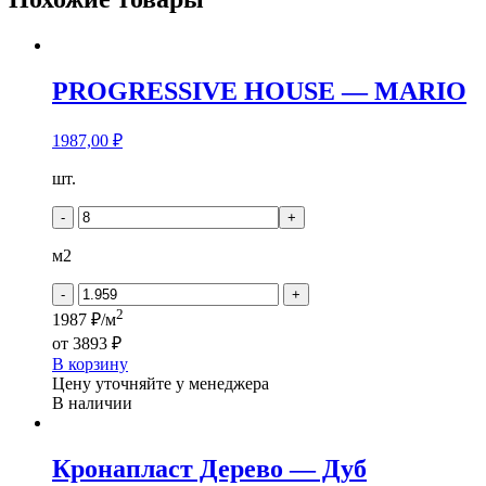
PROGRESSIVE HOUSE — MARIO
1987,00
₽
Количество
шт.
товара
PROGRESSIVE
-
+
HOUSE
-
м2
MARIO
-
+
2
1987 ₽/м
от
3893 ₽
В корзину
Цену уточняйте у менеджера
В наличии
Кронапласт Дерево — Дуб