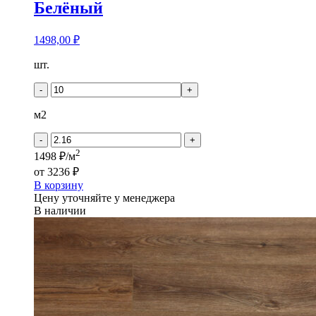
Белёный
1498,00
₽
Количество
шт.
товара
Кронапласт
-
+
Дерево
-
м2
Дуб
Белёный
-
+
2
1498 ₽/м
от
3236 ₽
В корзину
Цену уточняйте у менеджера
В наличии