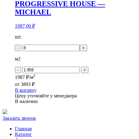
PROGRESSIVE HOUSE —
MICHAEL
1987,00
₽
Количество
шт.
товара
PROGRESSIVE
-
+
HOUSE
-
м2
MICHAEL
-
+
2
1987 ₽/м
от
3893 ₽
В корзину
Цену уточняйте у менеджера
В наличии
Заказать звонок
Главная
Каталог