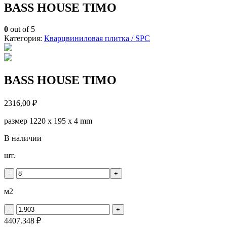
BASS HOUSE TIMO
0
out of 5
Категория:
Кварцвиниловая плитка / SPС
BASS HOUSE TIMO
2316,00
₽
размер 1220 x 195 х 4 mm
В наличии
Количество
шт.
товара
BASS
-
+
HOUSE
TIMO
м2
-
+
4407.348 ₽