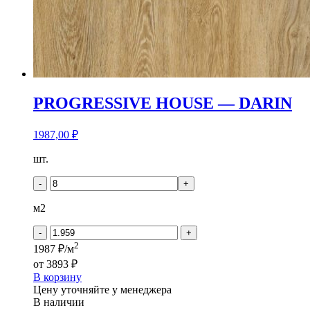
PROGRESSIVE HOUSE — DARIN
1987,00
₽
Количество
шт.
товара
PROGRESSIVE
-
+
HOUSE
-
м2
DARIN
-
+
2
1987 ₽/м
от
3893 ₽
В корзину
Цену уточняйте у менеджера
В наличии