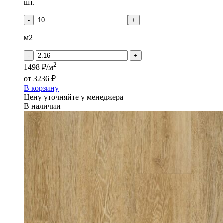
Количество
шт.
товара
Кронапласт
-
+
Дерево
-
м2
Дуб
Осло
-
+
2
1498 ₽/м
от
3236 ₽
В корзину
Цену уточняйте у менеджера
В наличии