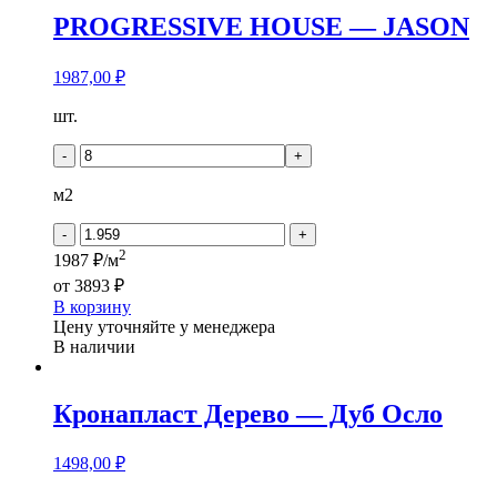
PROGRESSIVE HOUSE — JASON
1987,00
₽
Количество
шт.
товара
PROGRESSIVE
-
+
HOUSE
-
м2
JASON
-
+
2
1987 ₽/м
от
3893 ₽
В корзину
Цену уточняйте у менеджера
В наличии
Кронапласт Дерево — Дуб Осло
1498,00
₽