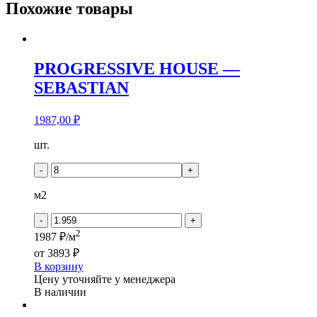
Похожие товары
PROGRESSIVE HOUSE —
SEBASTIAN
1987,00
₽
Количество
шт.
товара
PROGRESSIVE
-
+
HOUSE
-
м2
SEBASTIAN
-
+
2
1987 ₽/м
от
3893 ₽
В корзину
Цену уточняйте у менеджера
В наличии