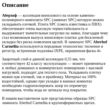
Описание
Аберхоф
— коллекция винилового на основе каменно-
полимерного композита SPC (ламинат SPC) которую можно
укладывать елочкой. Плита SPC (смесь известняка и ПВХ)
обеспечивает очень высокую термостабильность и
выдерживает значительные нагрузки на замки, благодаря чему
стал возможным выпуск виниловую плитки для бесклеевой
укладки без риска появления щелей. В ламинате SPC
Aberhof
Carmelita
используются передовые технологии: тиснение в
регистр, встроенная подложка IXPE, окрашенная фаска 4v.
Защитный слой в данной коллекции 0,55 мм, что
соответствует 42 классу эксплуатации — может применяться
в любых домашних и коммерческих помещениях с высокой
нагрузкой, подходит для теплого пола. Укладывать плитку
можно как елочкой, так и вразбежку. Материал на 100%
водостойкий, однако при укладке в ванных комнатах
необходимо гидроизолировать зазор по периметру
помещения, чтобы вода не затекала под покрытие.
В нашем выставочном зале представлены образцы SPC
ламината Aberhof Carmelita в крупноформатных щитах.