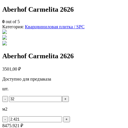
Aberhof Carmelita 2626
0
out of 5
Категория:
Кварцвиниловая плитка / SPС
Aberhof Carmelita 2626
3501,00
₽
Доступно для предзаказа
Количество
шт.
товара
Aberhof
-
+
Carmelita
2626
м2
-
+
8475.921 ₽